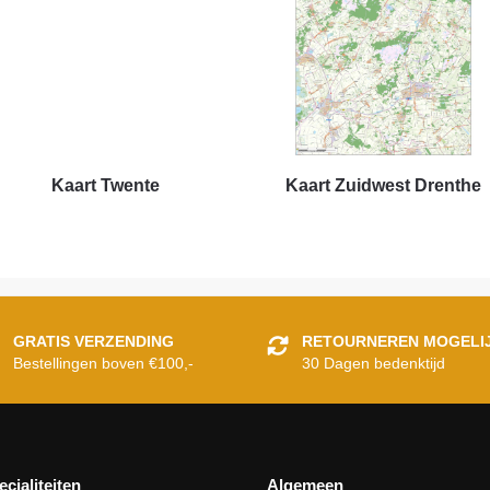
Kaart Twente
Kaart Zuidwest Drenthe
GRATIS VERZENDING
RETOURNEREN MOGELI
Bestellingen boven €100,-
30 Dagen bedenktijd
ecialiteiten
Algemeen