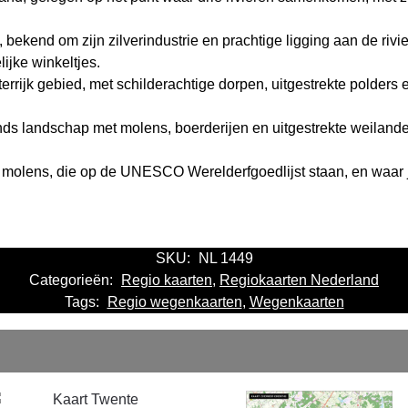
, bekend om zijn zilverindustrie en prachtige ligging aan de rivi
ijke winkeltjes.
rrijk gebied, met schilderachtige dorpen, uitgestrekte polders 
ds landschap met molens, boerderijen en uitgestrekte weilanden
olens, die op de UNESCO Werelderfgoedlijst staan, en waar j
SKU:
NL 1449
Categorieën:
Regio kaarten
,
Regiokaarten Nederland
Tags:
Regio wegenkaarten
,
Wegenkaarten