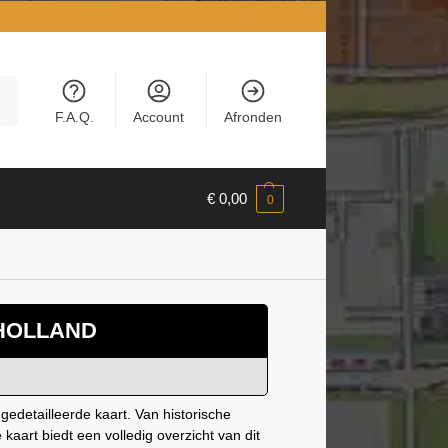
en
F.A.Q.
Account
Afronden
€
0,00
0
-HOLLAND
edetailleerde kaart. Van historische
 kaart biedt een volledig overzicht van dit