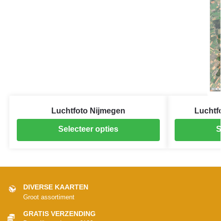
Luchtfoto Nijmegen
Luchtf
Selecteer opties
S
DIVERSE KAARTEN
Groot assortiment
GRATIS VERZENDING