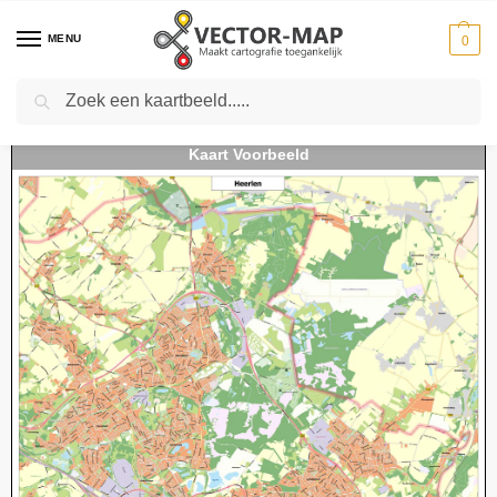
MENU
0
Zoeken
Home
Kaarten
Stedenkaarten
Stedenkaarten Nederland
Kaart Heerlen
-
-
-
-