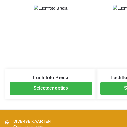
Luchtfoto Breda
Luchtfo
Selecteer opties
S
DIVERSE KAARTEN
Groot assortiment