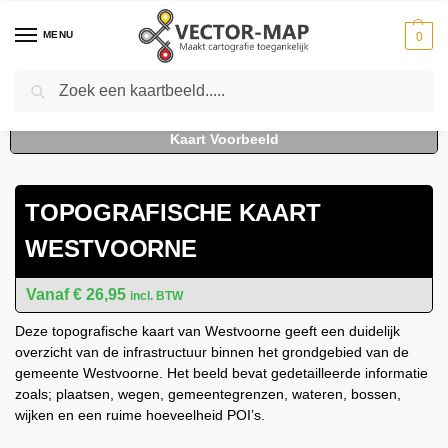
MENU
0
Zoeken
Home
Kaarten
Topografische kaarten
Gemeente plattegronden
To
-
-
-
TOPOGRAFISCHE KAART
WESTVOORNE
€
26,95
incl. BTW
Deze topografische kaart van Westvoorne geeft een duidelijk
overzicht van de infrastructuur binnen het grondgebied van de
gemeente Westvoorne. Het beeld bevat gedetailleerde informatie
zoals; plaatsen, wegen, gemeentegrenzen, wateren, bossen,
wijken en een ruime hoeveelheid POI’s.